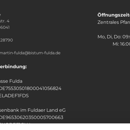
e
Öffnungszei
tr. 4
Zentrales Pfa
36041
n
Mo, Di, Do: 09
928790
Mi: 16:00
.martin-fulda@bistum-fulda.de
erbindung:
sse Fulda
 DE75530501800041056824
HELADEF1FDS
isenbank im Fuldaer Land eG
 DE96530620350005700663
GENODEF1GLU