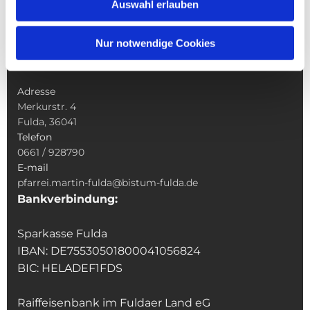
Auswahl erlauben
Veranstaltungen & Angebote
Kindertagesstätte St. Andreas
Nur notwendige Cookies
Was tun wenn
Kontakt
Adresse
Merkurstr. 4
Fulda, 36041
Telefon
0661 / 928790
E-mail
pfarrei.martin-fulda@bistum-fulda.de
Bankverbindung:
Sparkasse Fulda
IBAN: DE75530501800041056824
BIC: HELADEF1FDS
Raiffeisenbank im Fuldaer Land eG