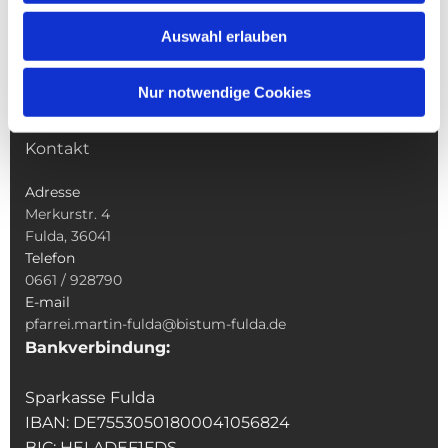
Wallfahrten
Auswahl erlauben
Sakramente
Veranstaltungen & Angebote
Nur notwendige Cookies
Kindertagesstätte St. Andreas
Was tun wenn
Kontakt
Adresse
Merkurstr. 4
Fulda, 36041
Telefon
0661 / 928790
E-mail
pfarrei.martin-fulda@bistum-fulda.de
Bankverbindung:
Sparkasse Fulda
IBAN: DE75530501800041056824
BIC: HELADEF1FDS