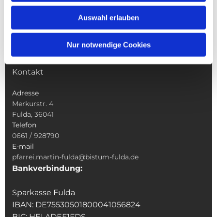
Wallfahrten
Auswahl erlauben
Sakramente
Veranstaltungen & Angebote
Nur notwendige Cookies
Kindertagesstätte St. Andreas
Was tun wenn
Kontakt
Adresse
Merkurstr. 4
Fulda, 36041
Telefon
0661 / 928790
E-mail
pfarrei.martin-fulda@bistum-fulda.de
Bankverbindung:
Sparkasse Fulda
IBAN: DE75530501800041056824
BIC: HELADEF1FDS