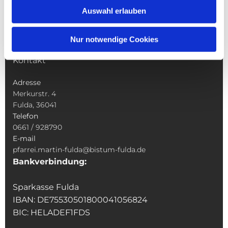
Sakramente
Auswahl erlauben
Veranstaltungen & Angebote
Kindertagesstätte St. Andreas
Nur notwendige Cookies
Was tun wenn
Kontakt
Adresse
Merkurstr. 4
Fulda, 36041
Telefon
0661 / 928790
E-mail
pfarrei.martin-fulda@bistum-fulda.de
Bankverbindung:
Sparkasse Fulda
IBAN: DE75530501800041056824
BIC: HELADEF1FDS