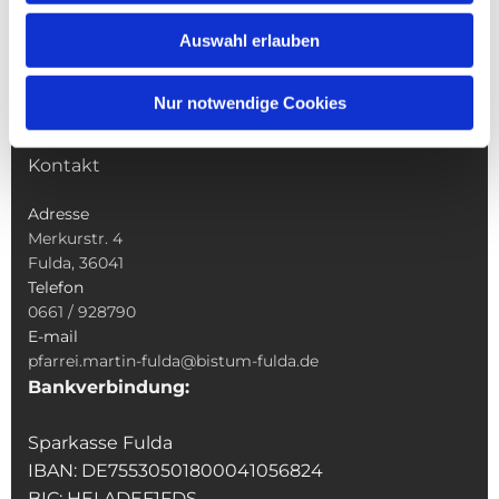
Wallfahrten
Auswahl erlauben
Sakramente
Veranstaltungen & Angebote
Nur notwendige Cookies
Kindertagesstätte St. Andreas
Was tun wenn
Kontakt
Adresse
Merkurstr. 4
Fulda, 36041
Telefon
0661 / 928790
E-mail
pfarrei.martin-fulda@bistum-fulda.de
Bankverbindung:
Sparkasse Fulda
IBAN: DE75530501800041056824
BIC: HELADEF1FDS