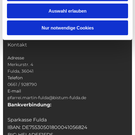
Wallfahrten
Auswahl erlauben
Sakramente
Veranstaltungen & Angebote
Nur notwendige Cookies
Kindertagesstätte St. Andreas
Was tun wenn
Kontakt
Adresse
Merkurstr. 4
Fulda, 36041
Telefon
0661 / 928790
E-mail
pfarrei.martin-fulda@bistum-fulda.de
Bankverbindung:
Sparkasse Fulda
IBAN: DE75530501800041056824
BIC: HELADEF1FDS