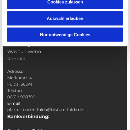
NAVIGATION
Cookies zulassen
Pfarrei St. Martin
Gottesdienste
Auswahl erlauben
Wallfahrten
Sakramente
Nur notwendige Cookies
Veranstaltungen & Angebote
Kindertagesstätte St. Andreas
Was tun wenn
Kontakt
Adresse
Merkurstr. 4
Fulda, 36041
Telefon
0661 / 928790
E-mail
pfarrei.martin-fulda@bistum-fulda.de
Bankverbindung: