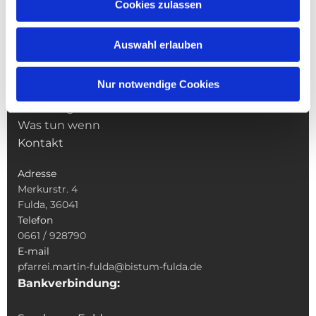
NAVIGATION
Cookies zulassen
Pfarrei St. Martin
Gottesdienste
Auswahl erlauben
Wallfahrten
Sakramente
Nur notwendige Cookies
Veranstaltungen & Angebote
Kindertagesstätte St. Andreas
Was tun wenn
Kontakt
Adresse
Merkurstr. 4
Fulda, 36041
Telefon
0661 / 928790
E-mail
pfarrei.martin-fulda@bistum-fulda.de
Bankverbindung: