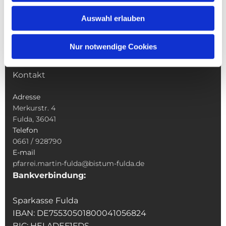
Wallfahrten
Auswahl erlauben
Sakramente
Veranstaltungen & Angebote
Nur notwendige Cookies
Kindertagesstätte St. Andreas
Was tun wenn
Kontakt
Adresse
Merkurstr. 4
Fulda, 36041
Telefon
0661 / 928790
E-mail
pfarrei.martin-fulda@bistum-fulda.de
Bankverbindung:
Sparkasse Fulda
IBAN: DE75530501800041056824
BIC: HELADEF1FDS