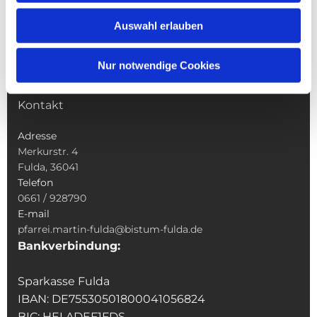
Wallfahrten
Auswahl erlauben
Sakramente
Veranstaltungen & Angebote
Nur notwendige Cookies
Kindertagesstätte St. Andreas
Was tun wenn
Kontakt
Adresse
Merkurstr. 4
Fulda, 36041
Telefon
0661 / 928790
E-mail
pfarrei.martin-fulda@bistum-fulda.de
Bankverbindung:
Sparkasse Fulda
IBAN: DE75530501800041056824
BIC: HELADEF1FDS