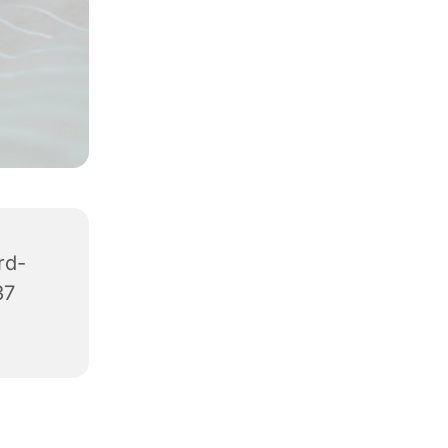
rd-
37