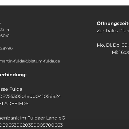
e
Öffnungszei
tr. 4
Zentrales Pfa
36041
n
Mo, Di, Do: 09
928790
Mi: 16:00
.martin-fulda@bistum-fulda.de
erbindung:
sse Fulda
 DE75530501800041056824
HELADEF1FDS
isenbank im Fuldaer Land eG
 DE96530620350005700663