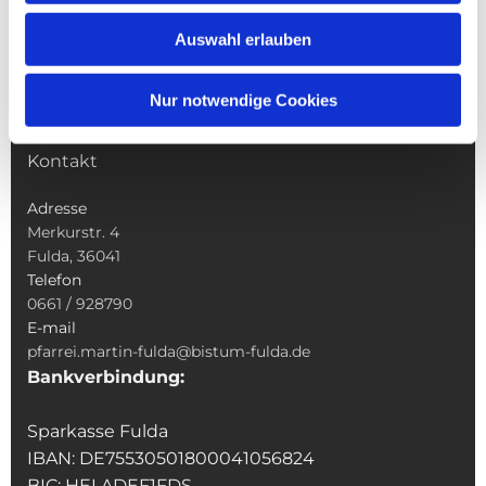
Wallfahrten
Auswahl erlauben
Sakramente
Veranstaltungen & Angebote
Nur notwendige Cookies
Kindertagesstätte St. Andreas
Was tun wenn
Kontakt
Adresse
Merkurstr. 4
Fulda, 36041
Telefon
0661 / 928790
E-mail
pfarrei.martin-fulda@bistum-fulda.de
Bankverbindung:
Sparkasse Fulda
IBAN: DE75530501800041056824
BIC: HELADEF1FDS