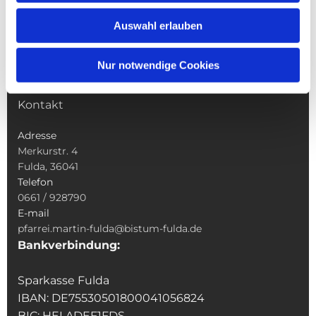
Wallfahrten
Auswahl erlauben
Sakramente
Veranstaltungen & Angebote
Nur notwendige Cookies
Kindertagesstätte St. Andreas
Was tun wenn
Kontakt
Adresse
Merkurstr. 4
Fulda, 36041
Telefon
0661 / 928790
E-mail
pfarrei.martin-fulda@bistum-fulda.de
Bankverbindung:
Sparkasse Fulda
IBAN: DE75530501800041056824
BIC: HELADEF1FDS