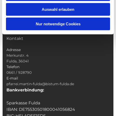
Wallfahrten
Auswahl erlauben
Sakramente
Veranstaltungen & Angebote
Nur notwendige Cookies
Kindertagesstätte St. Andreas
Was tun wenn
Kontakt
Adresse
Merkurstr. 4
Fulda, 36041
Telefon
0661 / 928790
E-mail
pfarrei.martin-fulda@bistum-fulda.de
Bankverbindung:
Sparkasse Fulda
IBAN: DE75530501800041056824
BIC: HELADEF1FDS