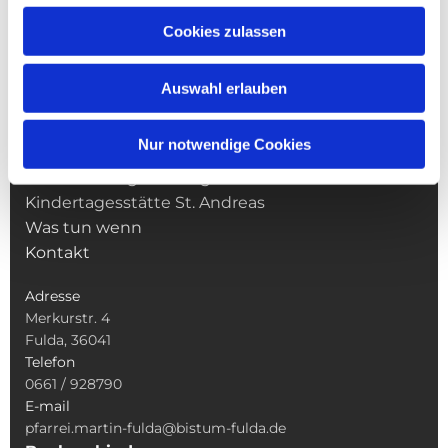
Cookies zulassen
NAVIGATION
Pfarrei St. Martin
Auswahl erlauben
Gottesdienste
Wallfahrten
Nur notwendige Cookies
Sakramente
Veranstaltungen & Angebote
Kindertagesstätte St. Andreas
Was tun wenn
Kontakt
Adresse
Merkurstr. 4
Fulda, 36041
Telefon
0661 / 928790
E-mail
pfarrei.martin-fulda@bistum-fulda.de