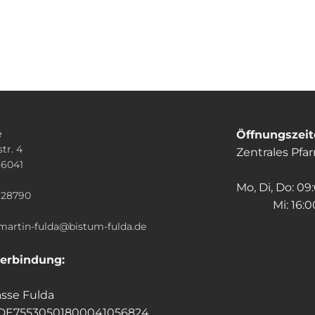
e
Öffnungszei
tr. 4
Zentrales Pfa
36041
n
Mo, Di, Do: 09
928790
Mi: 16:00
.martin-fulda@bistum-fulda.de
erbindung:
sse Fulda
 DE75530501800041056824