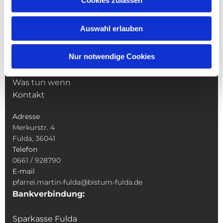
Cookies zulassen
Pfarrei St. Martin
Gottesdienste
Auswahl erlauben
Wallfahrten
Sakramente
Nur notwendige Cookies
Veranstaltungen & Angebote
Kindertagesstätte St. Andreas
Was tun wenn
Kontakt
Adresse
Merkurstr. 4
Fulda, 36041
Telefon
0661 / 928790
E-mail
pfarrei.martin-fulda@bistum-fulda.de
Bankverbindung:
Sparkasse Fulda