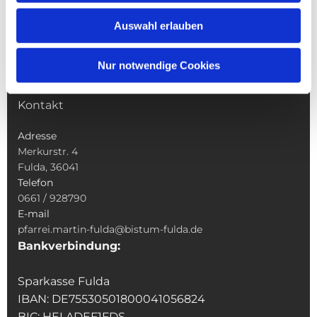
Wallfahrten
Auswahl erlauben
Sakramente
Veranstaltungen & Angebote
Nur notwendige Cookies
Kindertagesstätte St. Andreas
Was tun wenn
Kontakt
Adresse
Merkurstr. 4
Fulda, 36041
Telefon
0661 / 928790
E-mail
pfarrei.martin-fulda@bistum-fulda.de
Bankverbindung:
Sparkasse Fulda
IBAN: DE75530501800041056824
BIC: HELADEF1FDS