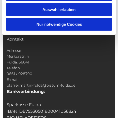
Wallfahrten
Auswahl erlauben
Sakramente
Veranstaltungen & Angebote
Nur notwendige Cookies
Kindertagesstätte St. Andreas
Was tun wenn
Kontakt
Adresse
Merkurstr. 4
Fulda, 36041
Telefon
0661 / 928790
E-mail
pfarrei.martin-fulda@bistum-fulda.de
Bankverbindung:
Sparkasse Fulda
IBAN: DE75530501800041056824
BIC: HELADEF1FDS