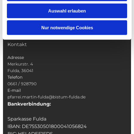
Wallfahrten
Auswahl erlauben
Sakramente
Veranstaltungen & Angebote
Nur notwendige Cookies
Kindertagesstätte St. Andreas
Was tun wenn
Kontakt
Adresse
Merkurstr. 4
Fulda, 36041
Telefon
0661 / 928790
E-mail
pfarrei.martin-fulda@bistum-fulda.de
Bankverbindung:
Sparkasse Fulda
IBAN: DE75530501800041056824
BIC: HELADEF1FDS