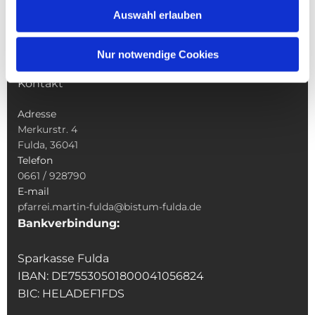
Sakramente
Auswahl erlauben
Veranstaltungen & Angebote
Kindertagesstätte St. Andreas
Nur notwendige Cookies
Was tun wenn
Kontakt
Adresse
Merkurstr. 4
Fulda, 36041
Telefon
0661 / 928790
E-mail
pfarrei.martin-fulda@bistum-fulda.de
Bankverbindung:
Sparkasse Fulda
IBAN: DE75530501800041056824
BIC: HELADEF1FDS