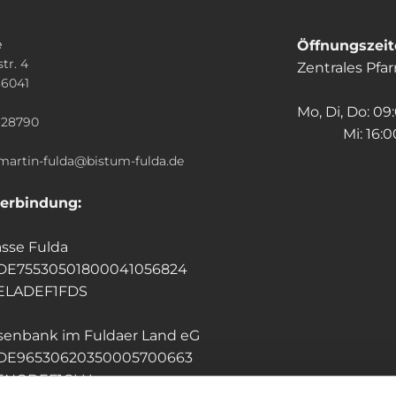
e
Öffnungszei
tr. 4
Zentrales Pfa
36041
n
Mo, Di, Do: 09
928790
Mi: 16:00
.martin-fulda@bistum-fulda.de
erbindung:
sse Fulda
 DE75530501800041056824
HELADEF1FDS
isenbank im Fuldaer Land eG
 DE96530620350005700663
GENODEF1GLU