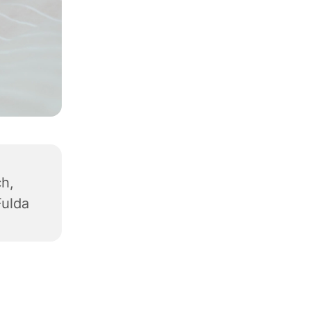
h,
Fulda