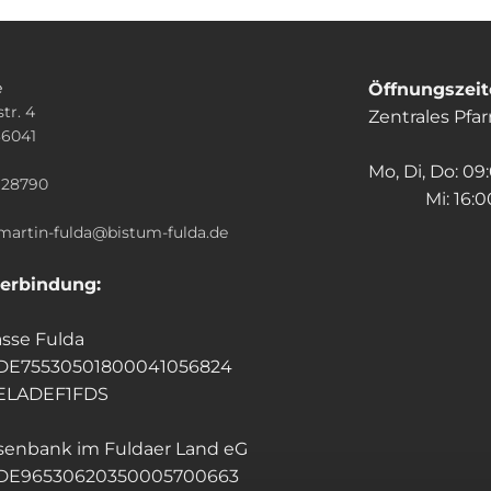
e
Öffnungszei
tr. 4
Zentrales Pfa
36041
n
Mo, Di, Do: 09
928790
Mi: 16:00
.martin-fulda@bistum-fulda.de
erbindung:
sse Fulda
 DE75530501800041056824
HELADEF1FDS
isenbank im Fuldaer Land eG
 DE96530620350005700663