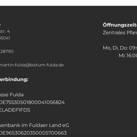
e
Öffnungszei
tr. 4
Zentrales Pfa
36041
n
Mo, Di, Do: 09
928790
Mi: 16:00
.martin-fulda@bistum-fulda.de
erbindung:
sse Fulda
 DE75530501800041056824
HELADEF1FDS
isenbank im Fuldaer Land eG
 DE96530620350005700663