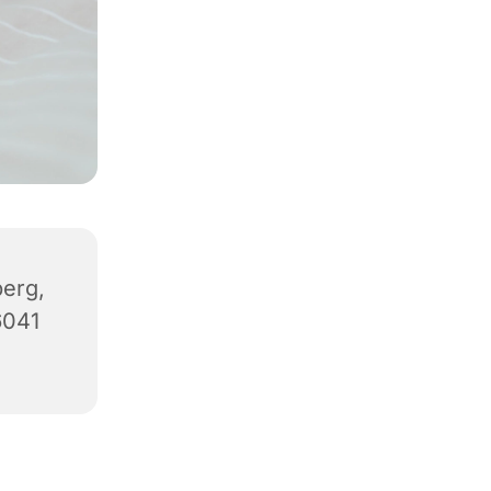
erg,
6041