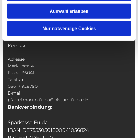
Wallfahrten
Auswahl erlauben
Sakramente
Veranstaltungen & Angebote
Nur notwendige Cookies
Kindertagesstätte St. Andreas
Was tun wenn
Kontakt
Adresse
Merkurstr. 4
Fulda, 36041
Telefon
0661 / 928790
E-mail
pfarrei.martin-fulda@bistum-fulda.de
Bankverbindung:
Sparkasse Fulda
IBAN: DE75530501800041056824
BIC: HELADEF1FDS