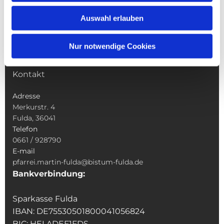
Wallfahrten
Auswahl erlauben
Sakramente
Veranstaltungen & Angebote
Nur notwendige Cookies
Kindertagesstätte St. Andreas
Was tun wenn
Kontakt
Adresse
Merkurstr. 4
Fulda, 36041
Telefon
0661 / 928790
E-mail
pfarrei.martin-fulda@bistum-fulda.de
Bankverbindung:
Sparkasse Fulda
IBAN: DE75530501800041056824
BIC: HELADEF1FDS