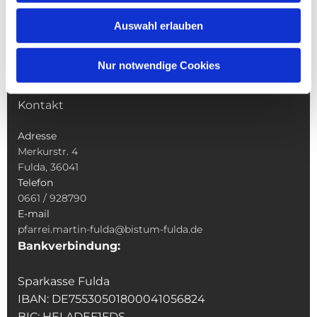
Wallfahrten
Auswahl erlauben
Sakramente
Veranstaltungen & Angebote
Nur notwendige Cookies
Kindertagesstätte St. Andreas
Was tun wenn
Kontakt
Adresse
Merkurstr. 4
Fulda, 36041
Telefon
0661 / 928790
E-mail
pfarrei.martin-fulda@bistum-fulda.de
Bankverbindung:
Sparkasse Fulda
IBAN: DE75530501800041056824
BIC: HELADEF1FDS