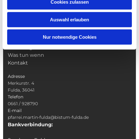
NAVIGATION
Cookies zulassen
Pfarrei St. Martin
Gottesdienste
Auswahl erlauben
Wallfahrten
Sakramente
Nur notwendige Cookies
Veranstaltungen & Angebote
Kindertagesstätte St. Andreas
Was tun wenn
Kontakt
Adresse
Merkurstr. 4
Fulda, 36041
Telefon
0661 / 928790
E-mail
pfarrei.martin-fulda@bistum-fulda.de
Bankverbindung: