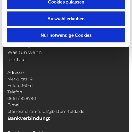
NAVIGATION
Cookies zulassen
Pfarrei St. Martin
Gottesdienste
Auswahl erlauben
Wallfahrten
Sakramente
Nur notwendige Cookies
Veranstaltungen & Angebote
Kindertagesstätte St. Andreas
Was tun wenn
Kontakt
Adresse
Merkurstr. 4
Fulda, 36041
Telefon
0661 / 928790
E-mail
pfarrei.martin-fulda@bistum-fulda.de
Bankverbindung: