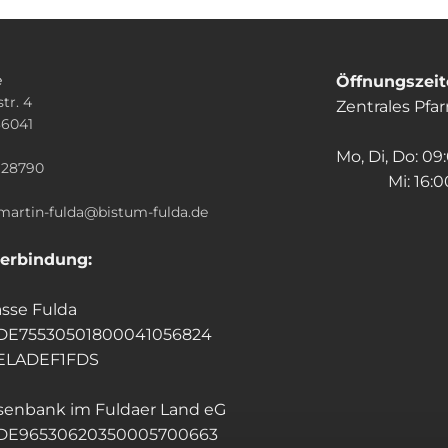
e
Öffnungszei
tr. 4
Zentrales Pfa
36041
n
Mo, Di, Do: 09
928790
Mi: 16:00
.martin-fulda@bistum-fulda.de
erbindung:
sse Fulda
 DE75530501800041056824
HELADEF1FDS
isenbank im Fuldaer Land eG
 DE96530620350005700663