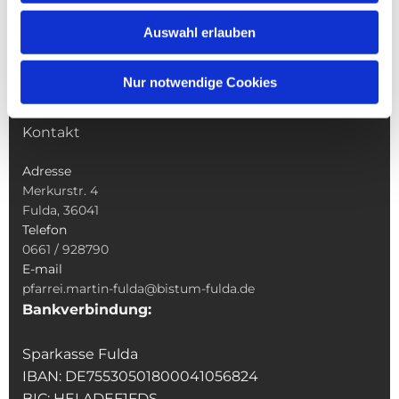
Wallfahrten
Auswahl erlauben
Sakramente
Veranstaltungen & Angebote
Nur notwendige Cookies
Kindertagesstätte St. Andreas
Was tun wenn
Kontakt
Adresse
Merkurstr. 4
Fulda, 36041
Telefon
0661 / 928790
E-mail
pfarrei.martin-fulda@bistum-fulda.de
Bankverbindung:
Sparkasse Fulda
IBAN: DE75530501800041056824
BIC: HELADEF1FDS