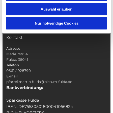
Wallfahrten
Auswahl erlauben
Sakramente
Veranstaltungen & Angebote
Nur notwendige Cookies
Kindertagesstätte St. Andreas
Was tun wenn
Kontakt
Adresse
Merkurstr. 4
Fulda, 36041
Telefon
0661 / 928790
E-mail
pfarrei.martin-fulda@bistum-fulda.de
Bankverbindung:
Sparkasse Fulda
IBAN: DE75530501800041056824
BIC: HELADEF1FDS