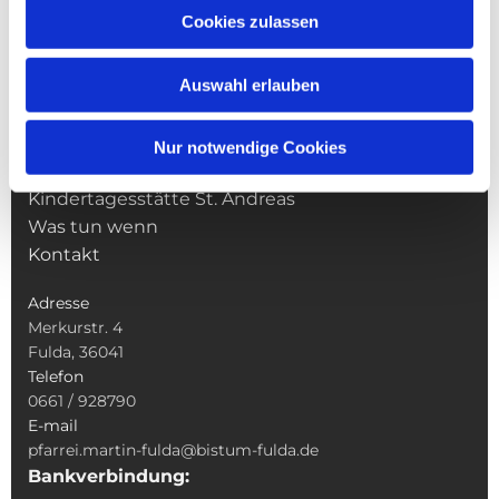
Cookies zulassen
NAVIGATION
Pfarrei St. Martin
Auswahl erlauben
Gottesdienste
Wallfahrten
Sakramente
Nur notwendige Cookies
Veranstaltungen & Angebote
Kindertagesstätte St. Andreas
Was tun wenn
Kontakt
Adresse
Merkurstr. 4
Fulda, 36041
Telefon
0661 / 928790
E-mail
pfarrei.martin-fulda@bistum-fulda.de
Bankverbindung: