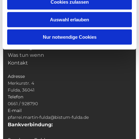
NAVIGATION
Cookies zulassen
Pfarrei St. Martin
Gottesdienste
Auswahl erlauben
Wallfahrten
Sakramente
Nur notwendige Cookies
Veranstaltungen & Angebote
Kindertagesstätte St. Andreas
Was tun wenn
Kontakt
Adresse
Merkurstr. 4
Fulda, 36041
Telefon
0661 / 928790
E-mail
pfarrei.martin-fulda@bistum-fulda.de
Bankverbindung: