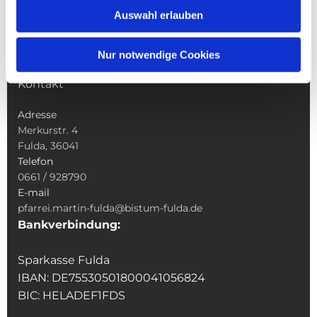
Sakramente
Auswahl erlauben
Veranstaltungen & Angebote
Kindertagesstätte St. Andreas
Nur notwendige Cookies
Was tun wenn
Kontakt
Adresse
Merkurstr. 4
Fulda, 36041
Telefon
0661 / 928790
E-mail
pfarrei.martin-fulda@bistum-fulda.de
Bankverbindung:
Sparkasse Fulda
IBAN: DE75530501800041056824
BIC: HELADEF1FDS