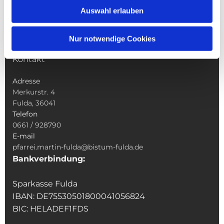
Sakramente
Auswahl erlauben
Veranstaltungen & Angebote
Kindertagesstätte St. Andreas
Nur notwendige Cookies
Was tun wenn
Kontakt
Adresse
Merkurstr. 4
Fulda, 36041
Telefon
0661 / 928790
E-mail
pfarrei.martin-fulda@bistum-fulda.de
Bankverbindung:
Sparkasse Fulda
IBAN: DE75530501800041056824
BIC: HELADEF1FDS