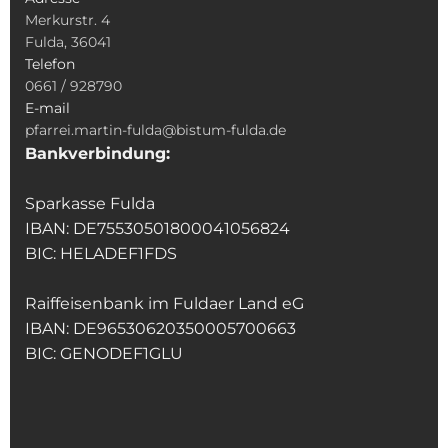
Merkurstr. 4
Fulda, 36041
Telefon
0661 / 928790
E-mail
pfarrei.martin-fulda@bistum-fulda.de
Bankverbindung:
Sparkasse Fulda
IBAN: DE75530501800041056824
BIC: HELADEF1FDS
Raiffeisenbank im Fuldaer Land eG
IBAN: DE96530620350005700663
BIC: GENODEF1GLU