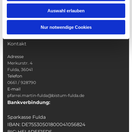
Wallfahrten
Auswahl erlauben
Sakramente
Veranstaltungen & Angebote
Nur notwendige Cookies
Kindertagesstätte St. Andreas
Was tun wenn
Kontakt
Adresse
Merkurstr. 4
Fulda, 36041
Telefon
0661 / 928790
E-mail
pfarrei.martin-fulda@bistum-fulda.de
Bankverbindung:
Sparkasse Fulda
IBAN: DE75530501800041056824
BIC: HELADEF1FDS