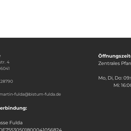
e
Öffnungszei
tr. 4
Zentrales Pfa
36041
n
Mo, Di, Do: 09
928790
Mi: 16:00
.martin-fulda@bistum-fulda.de
erbindung:
sse Fulda
 DE75530501800041056824