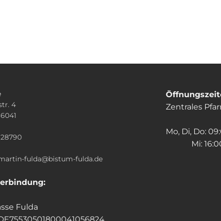
e
Öffnungszei
tr. 4
Zentrales Pfa
36041
n
Mo, Di, Do: 09
928790
Mi: 16:00
.martin-fulda@bistum-fulda.de
erbindung:
sse Fulda
 DE75530501800041056824