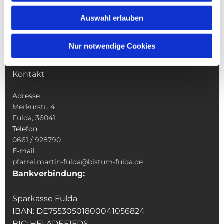
Wallfahrten
Auswahl erlauben
Sakramente
Veranstaltungen & Angebote
Nur notwendige Cookies
Kindertagesstätte St. Andreas
Was tun wenn
Kontakt
Adresse
Merkurstr. 4
Fulda, 36041
Telefon
0661 / 928790
E-mail
pfarrei.martin-fulda@bistum-fulda.de
Bankverbindung:
Sparkasse Fulda
IBAN: DE75530501800041056824
BIC: HELADEF1FDS