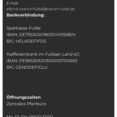
E-mail
pfarrei.martin-fulda@bistum-fulda.de
Bankverbindung:
Sparkasse Fulda
IBAN: DE75530501800041056824
BIC: HELADEF1FDS
Raiffeisenbank im Fuldaer Land eG
IBAN: DE96530620350005700663
BIC: GENODEF1GLU
Öffnungszeiten
Zentrales Pfarrbüro
Mo, Di, Do: 09:00-12:00