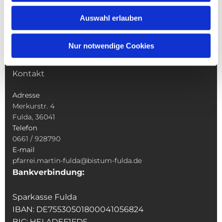
Wallfahrten
Auswahl erlauben
Sakramente
Veranstaltungen & Angebote
Nur notwendige Cookies
Kindertagesstätte St. Andreas
Was tun wenn
Kontakt
Adresse
Merkurstr. 4
Fulda, 36041
Telefon
0661 / 928790
E-mail
pfarrei.martin-fulda@bistum-fulda.de
Bankverbindung:
Sparkasse Fulda
IBAN: DE75530501800041056824
BIC: HELADEF1FDS