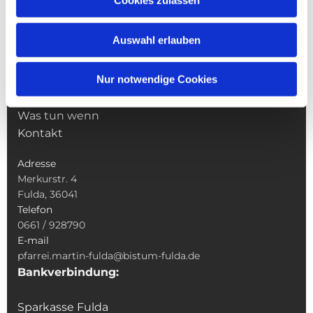
Cookies zulassen
Pfarrei St. Martin
Gottesdienste
Auswahl erlauben
Wallfahrten
Sakramente
Nur notwendige Cookies
Veranstaltungen & Angebote
Kindertagesstätte St. Andreas
Was tun wenn
Kontakt
Adresse
Merkurstr. 4
Fulda, 36041
Telefon
0661 / 928790
E-mail
pfarrei.martin-fulda@bistum-fulda.de
Bankverbindung:
Sparkasse Fulda