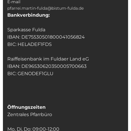
E-mail
pfarrei.martin-fulda@bistum-fulda.de
Bankverbindung:
Sparkasse Fulda
IBAN: DE75530501800041056824
BIC: HELADEF1FDS
Raiffeisenbank im Fuldaer Land eG
IBAN: DE96530620350005700663
BIC: GENODEF1GLU
Öffnungszeiten
Zentrales Pfarrbüro
Mo, Di, Do: 09:00-12:00