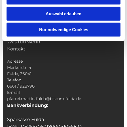
Gottesdienste
Wallfahrten
Auswahl erlauben
Sakramente
Veranstaltungen & Angebote
Nur notwendige Cookies
Kindertagesstätte St. Andreas
Was tun wenn
Kontakt
Adresse
Merkurstr. 4
Fulda, 36041
Telefon
0661 / 928790
E-mail
pfarrei.martin-fulda@bistum-fulda.de
Bankverbindung:
Sparkasse Fulda
IBAN: DE75530501800041056824