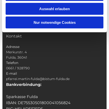
Wallfahrten
Auswahl erlauben
Sakramente
Veranstaltungen & Angebote
Nur notwendige Cookies
Kindertagesstätte St. Andreas
Was tun wenn
Kontakt
Adresse
Merkurstr. 4
Fulda, 36041
Telefon
0661 / 928790
E-mail
pfarrei.martin-fulda@bistum-fulda.de
Bankverbindung:
Sparkasse Fulda
IBAN: DE75530501800041056824
BIC: HELADEF1FDS