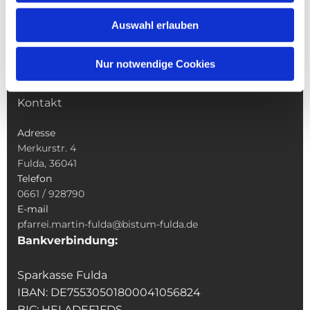
Wallfahrten
Auswahl erlauben
Sakramente
Veranstaltungen & Angebote
Nur notwendige Cookies
Kindertagesstätte St. Andreas
Was tun wenn
Kontakt
Adresse
Merkurstr. 4
Fulda, 36041
Telefon
0661 / 928790
E-mail
pfarrei.martin-fulda@bistum-fulda.de
Bankverbindung:
Sparkasse Fulda
IBAN: DE75530501800041056824
BIC: HELADEF1FDS