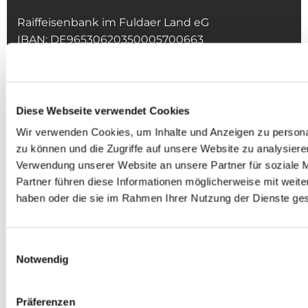
Raiffeisenbank im Fuldaer Land eG
IBAN: DE96530620350005700663
BIC: GENODEF1GLU
Diese Webseite verwendet Cookies
Wir verwenden Cookies, um Inhalte und Anzeigen zu personal
Öffnungszeiten
zu können und die Zugriffe auf unsere Website zu analysier
Zentrales Pfarrbüro
Verwendung unserer Website an unsere Partner für soziale 
Partner führen diese Informationen möglicherweise mit weite
Mo, Di, Do: 09:00-12:00
haben oder die sie im Rahmen Ihrer Nutzung der Dienste g
Mi: 16:00-18:00
Einwilligungsauswahl
Notwendig
Präferenzen